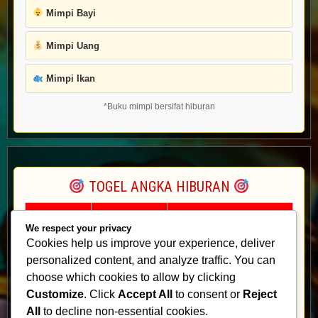
Mimpi Bayi
Mimpi Uang
Mimpi Ikan
*Buku mimpi bersifat hiburan
TOGEL ANGKA HIBURAN
Jenis
Angka
Aksi
We respect your privacy
Cookies help us improve your experience, deliver
2D
--
Generate
personalized content, and analyze traffic. You can
choose which cookies to allow by clicking
3D
---
Generate
Customize
. Click
Accept All
to consent or
Reject
All
to decline non-essential cookies.
4D
----
Generate