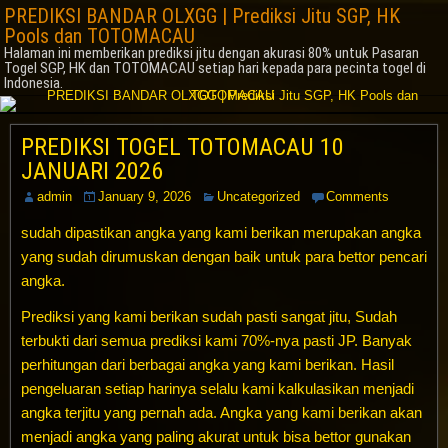
PREDIKSI BANDAR OLXGG | Prediksi Jitu SGP, HK
Pools dan TOTOMACAU
Halaman ini memberikan prediksi jitu dengan akurasi 80% untuk Pasaran
Togel SGP, HK dan TOTOMACAU setiap hari kepada para pecinta togel di
Indonesia.
PREDIKSI TOGEL TOTOMACAU 10
JANUARI 2026
admin
January 9, 2026
Uncategorized
Comments
sudah dipastikan angka yang kami berikan merupakan angka
yang sudah dirumuskan dengan baik untuk para bettor pencari
angka.
Prediksi yang kami berikan sudah pasti sangat jitu, Sudah
terbukti dari semua prediksi kami 70%-nya pasti JP. Banyak
perhitungan dari berbagai angka yang kami berikan. Hasil
pengeluaran setiap harinya selalu kami kalkulasikan menjadi
angka terjitu yang pernah ada. Angka yang kami berikan akan
menjadi angka yang paling akurat untuk bisa bettor gunakan