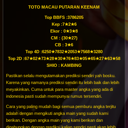
TOTO MACAU PUTARAN KEENAM
Top BBFS :3786205
Kep :7★2★6
Ekor : 0★3★8
CM : {30★27)
CB : 3★6
Top 4D :6250★7832★2053★7568★3280
Top 2D :67★02★73★28★30★76★83★05★65★27★63★58
SHIO : KAMBING
Pastikan selalu mengutamakan prediksi sendiri yah bosku.
Karena yang namanya prediksi sendiri itu lebih baik dan lebih
meyakinkan. Cuma untuk para master angka yang ada di
indonesia pasti sudah mempunyai rumus tersendiri.
Cara yang paling mudah bagi semua pemburu angka terjitu
adalah dengan mengikuti angka main yang sudah kami
berikan. Dengan angka main yang kami berikan dan
digabungkan dengan prediksi kalian sendiri pasti akan lebih