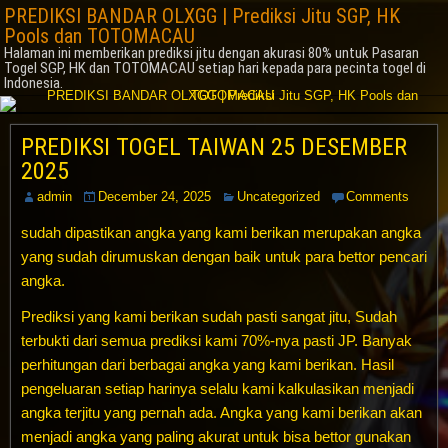
PREDIKSI BANDAR OLXGG | Prediksi Jitu SGP, HK
Pools dan TOTOMACAU
Halaman ini memberikan prediksi jitu dengan akurasi 80% untuk Pasaran
Togel SGP, HK dan TOTOMACAU setiap hari kepada para pecinta togel di
Indonesia.
PREDIKSI TOGEL TAIWAN 25 DESEMBER
2025
admin
December 24, 2025
Uncategorized
Comments
sudah dipastikan angka yang kami berikan merupakan angka
yang sudah dirumuskan dengan baik untuk para bettor pencari
angka.
Prediksi yang kami berikan sudah pasti sangat jitu, Sudah
terbukti dari semua prediksi kami 70%-nya pasti JP. Banyak
perhitungan dari berbagai angka yang kami berikan. Hasil
pengeluaran setiap harinya selalu kami kalkulasikan menjadi
angka terjitu yang pernah ada. Angka yang kami berikan akan
menjadi angka yang paling akurat untuk bisa bettor gunakan