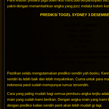
Para Master prediksi juga boleh ikut mencoba berpartisipasi se
yakni dengan menambahkan angka yang jozz melalui kolom ko
PREDIKSI TOGEL SYDNEY 3 DESEMBE
Top BBFS : 3264987
Kep : 3★6★8
Ekor : 7★9★4
CM : {87★49}
CB : 3★7
Top 4D : 3247★6937★8796★7346★4
Top 2D : 32★47★69★37★87★96★73★46
SHIO : KAMBIN
G
Pastikan selalu mengutamakan prediksi sendiri yah bosku. Kar
sendiri itu lebih baik dan lebih meyakinkan. Cuma untuk para m
indonesia pasti sudah mempunyai rumus tersendiri.
Cara yang paling mudah bagi semua pemburu angka terjitu ada
main yang sudah kami berikan. Dengan angka main yang kami 
dengan prediksi kalian sendiri pasti akan lebih mudah jp lagi.