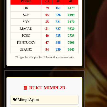
Pasaran
2D
3D
4D
HK
79
161
6179
SGP
05
526
0199
SDY
55
821
0170
MACAU
51
827
9330
PCSO
40
935
2723
KENTUCKY
47
888
7908
JEPANG
94
839
0845
*Angka bersifat prediksi hiburan & update otomatis
📘 BUKU MIMPI 2D
🐓 Mimpi Ayam