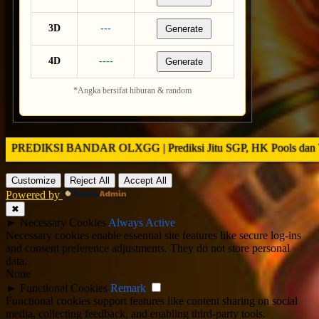
3D
---
Generate
4D
----
Generate
*Angka bersifat hiburan & random
PREDIKSI BANDAR OLXGG | Prediksi Jitu SGP, HK Pools 
Customize
Reject All
Accept All
Powered by
✖
►
Necessary Cookies
Always Active
Necessary cookies enable essential site features like secure log-ins
and consent preference adjustments. They do not store personal
data.
None
►
Functional Cookies
Remark
Functional cookies support features like content sharing on social
media, collecting feedback, and enabling third-party tools.