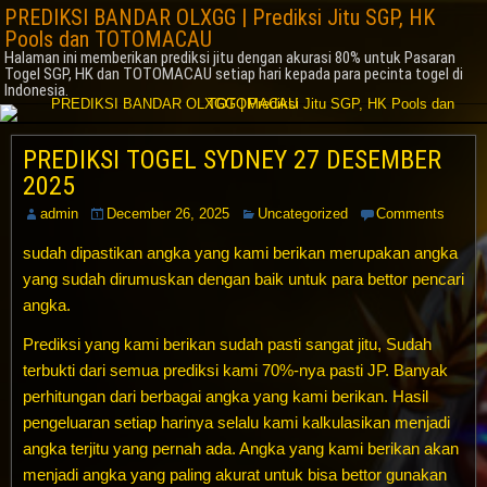
PREDIKSI BANDAR OLXGG | Prediksi Jitu SGP, HK
Pools dan TOTOMACAU
Halaman ini memberikan prediksi jitu dengan akurasi 80% untuk Pasaran
Togel SGP, HK dan TOTOMACAU setiap hari kepada para pecinta togel di
Indonesia.
PREDIKSI TOGEL SYDNEY 27 DESEMBER
2025
admin
December 26, 2025
Uncategorized
Comments
sudah dipastikan angka yang kami berikan merupakan angka
yang sudah dirumuskan dengan baik untuk para bettor pencari
angka.
Prediksi yang kami berikan sudah pasti sangat jitu, Sudah
terbukti dari semua prediksi kami 70%-nya pasti JP. Banyak
perhitungan dari berbagai angka yang kami berikan. Hasil
pengeluaran setiap harinya selalu kami kalkulasikan menjadi
angka terjitu yang pernah ada. Angka yang kami berikan akan
menjadi angka yang paling akurat untuk bisa bettor gunakan