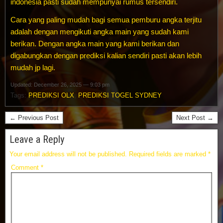
indonesia pasti sudah mempunyai rumus tersendiri.
Cara yang paling mudah bagi semua pemburu angka terjitu
adalah dengan mengikuti angka main yang sudah kami
berikan. Dengan angka main yang kami berikan dan
digabungkan dengan prediksi kalian sendiri pasti akan lebih
mudah jp lagi.
Updated: December 26, 2025 — 9:03 pm
Tags:
PREDIKSI OLX
,
PREDIKSI TOGEL SYDNEY
← Previous Post
Next Post →
Leave a Reply
Your email address will not be published.
Required fields are marked
*
Comment
*