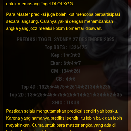
untuk memasang Togel DI OLXGG
Para Master prediksi juga boleh ikut mencoba berpartisipasi
secara langsung. Caranya yakni dengan menambahkan
angka yang jozz melalui kolom komentar dibawah.
PREDIKSI TOGEL SYDNEY 27 DESEMBER 2025
Top BBFS : 1326475
Kep : 1★3★2
Ekor : 6★4★7
CM : {34★26}
CB : 4★6
Top 4D : 1325★4675★2614★2134★6235
Top 2D : 13★25★46★75★26★14★21★34★62★35
SHIO : TIKUS
Pastikan selalu mengutamakan prediksi sendiri yah bosku.
Karena yang namanya prediksi sendiri itu lebih baik dan lebih
meyakinkan. Cuma untuk para master angka yang ada di