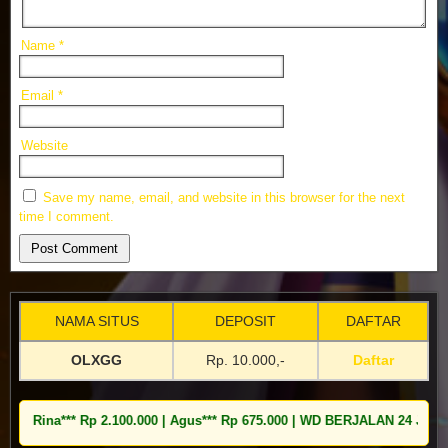
Name
*
Email
*
Website
Save my name, email, and website in this browser for the next
time I comment.
NAMA SITUS
DEPOSIT
DAFTAR
OLXGG
Rp. 10.000,-
Daftar
 | Rina*** Rp 2.100.000 | Agus*** Rp 675.000 | WD BERJALAN 24 JAM