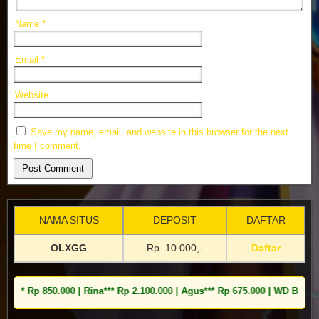
Name
*
Email
*
Website
Save my name, email, and website in this browser for the next
time I comment.
NAMA SITUS
DEPOSIT
DAFTAR
OLXGG
Rp. 10.000,-
Daftar
** Rp 850.000 | Rina*** Rp 2.100.000 | Agus*** Rp 675.000 | WD BERJ