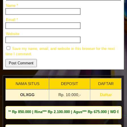
Name
*
Email
*
Website
Save my name, email, and website in this browser for the next
time I comment.
NAMA SITUS
DEPOSIT
DAFTAR
OLXGG
Rp. 10.000,-
Daftar
*** Rp 850.000 | Rina*** Rp 2.100.000 | Agus*** Rp 675.000 | WD BERJ