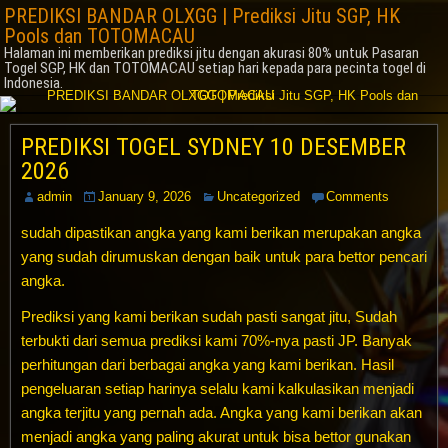
PREDIKSI BANDAR OLXGG | Prediksi Jitu SGP, HK
Pools dan TOTOMACAU
Halaman ini memberikan prediksi jitu dengan akurasi 80% untuk Pasaran
Togel SGP, HK dan TOTOMACAU setiap hari kepada para pecinta togel di
Indonesia.
PREDIKSI TOGEL SYDNEY 10 DESEMBER
2026
admin
January 9, 2026
Uncategorized
Comments
sudah dipastikan angka yang kami berikan merupakan angka
yang sudah dirumuskan dengan baik untuk para bettor pencari
angka.
Prediksi yang kami berikan sudah pasti sangat jitu, Sudah
terbukti dari semua prediksi kami 70%-nya pasti JP. Banyak
perhitungan dari berbagai angka yang kami berikan. Hasil
pengeluaran setiap harinya selalu kami kalkulasikan menjadi
angka terjitu yang pernah ada. Angka yang kami berikan akan
menjadi angka yang paling akurat untuk bisa bettor gunakan