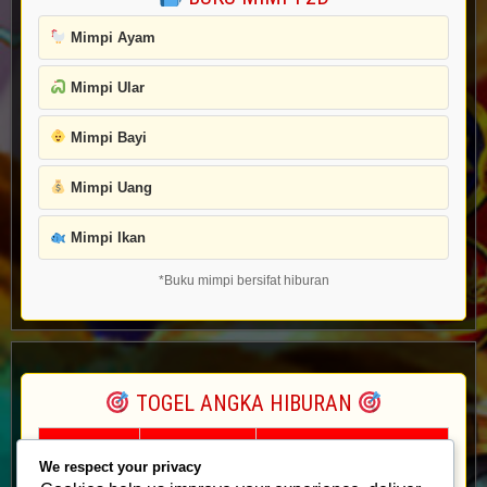
Mimpi Ayam
Mimpi Ular
Mimpi Bayi
Mimpi Uang
Mimpi Ikan
*Buku mimpi bersifat hiburan
TOGEL ANGKA HIBURAN
Jenis
Angka
Aksi
We respect your privacy