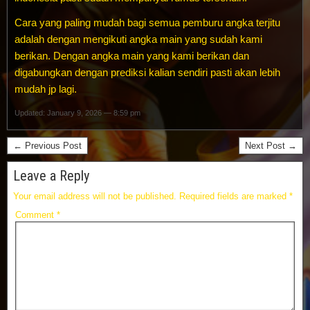
Cara yang paling mudah bagi semua pemburu angka terjitu
adalah dengan mengikuti angka main yang sudah kami
berikan. Dengan angka main yang kami berikan dan
digabungkan dengan prediksi kalian sendiri pasti akan lebih
mudah jp lagi.
Updated: January 9, 2026 — 8:59 pm
← Previous Post
Next Post →
Leave a Reply
Your email address will not be published.
Required fields are marked
*
Comment
*