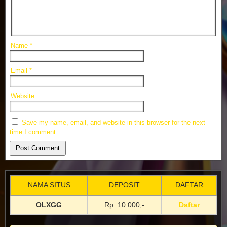
Name
*
Email
*
Website
Save my name, email, and website in this browser for the next
time I comment.
NAMA SITUS
DEPOSIT
DAFTAR
OLXGG
Rp. 10.000,-
Daftar