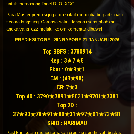
untuk memasang Togel DI OLXGG
Para Master prediksi juga boleh ikut mencoba berpartisipasi
secara langsung. Caranya yakni dengan menambahkan
angka yang jozz melalui kolom komentar dibawah.
PREDIKSI TOGEL SINGAPORE 21 JANUARI 2026
Top BBFS : 3780914
Kep : 3★7★8
Ekor : 0★9★1
CM : {43★98}
CB: 7★3
Top 4D : 3790★7891★8031★9701★7381
Top 2D :
37★90★78★91★80★31★97★01★73★81
SHIO : HARIMAU
Pastikan selalu mengutamakan prediksi sendiri yah bosku.