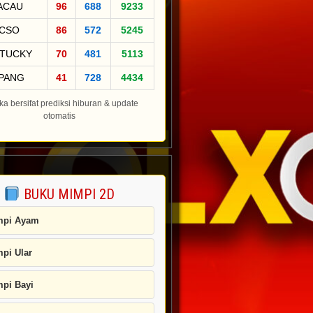
ACAU
96
688
9233
CSO
86
572
5245
TUCKY
70
481
5113
PANG
41
728
4434
a bersifat prediksi hiburan & update
otomatis
BUKU MIMPI 2D
pi Ayam
pi Ular
pi Bayi