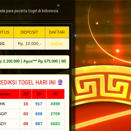
a para pecinta togel di Indonesia.
ITUS
DEPOSIT
DAFTAR
GG
Rp. 10.000,-
Daftar
100.000 | Agus*** Rp 675.000 | WD BERJALAN 24 JAM
EDIKSI TOGEL HARI INI
saran
2D
3D
4D
HK
15
917
4499
SGP
03
608
2709
SDY
09
887
6683