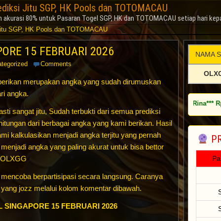
diksi Jitu SGP, HK Pools dan TOTOMACAU
an akurasi 80% untuk Pasaran Togel SGP, HK dan TOTOMACAU setiap hari kepad
PORE 15 FEBRUARI 2026
NAMA S
tegorized
Comments
OLX
 berikan merupakan angka yang sudah dirumuskan
ri angka.
ERHASIL — Andi*** Rp 1.250.000 | Budi*** Rp 850.000 | Rina*** Rp 2.
ti sangat jitu, Sudah terbukti dari semua prediksi
itungan dari berbagai angka yang kami berikan. Hasil
ami kalkulasikan menjadi angka terjitu yang pernah
PR
menjadi angka yang paling akurat untuk bisa bettor
I OLXGG
Pa
ut mencoba berpartisipasi secara langsung. Caranya
ang jozz melalui kolom komentar dibawah.
L SINGAPORE 15 FEBRUARI 2026