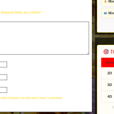
Mim
Required fields are marked
*
Mim
T
Jenis
2D
3D
4D
 this browser for the next time I comment.
*