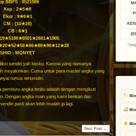
op BBFS : 6521089
M
Kep : 2★5★8
P
Ekor : 9★6★1
CM : {10★28}
KEN
CB : 6★1
JE
2019★5186★8501★2681★1905
18★20★52★56★66★89★90★12★28
*Angk
SHIO : MONYET
iksi sendiri yah bosku. Karena yang namanya
 lebih meyakinkan. Cuma untuk para master angka yang
nyai rumus tersendiri.
 pemburu angka terjitu adalah dengan mengikuti
Mim
an. Dengan angka main yang kami berikan dan
endiri pasti akan lebih mudah jp lagi.
Mim
Mim
Next Post →