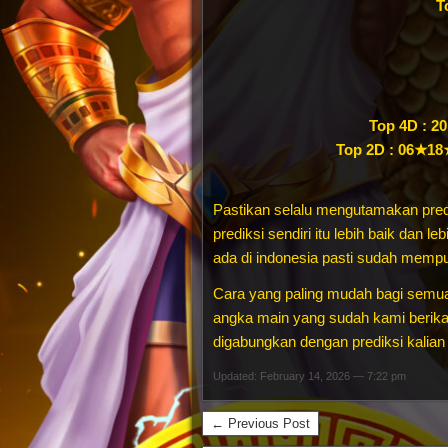
T
Top 4D : 
Top 2D : 06★
Pastikan selalu mengutamakan pred
prediksi sendiri itu lebih baik dan
ada di indonesia pasti sudah mempu
Cara yang paling mudah bagi semua
angka main yang sudah kami berik
digabungkan dengan prediksi kalian s
Updated: February 14, 2026 — 7:22 pm
← Previous Post