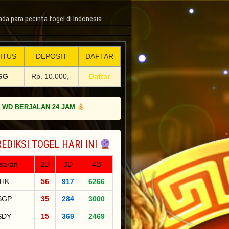
a para pecinta togel di Indonesia.
ITUS
DEPOSIT
DAFTAR
GG
Rp. 10.000,-
Daftar
 BERJALAN 24 JAM
EDIKSI TOGEL HARI INI
saran
2D
3D
4D
HK
56
917
6266
SGP
35
284
3000
SDY
15
369
2469