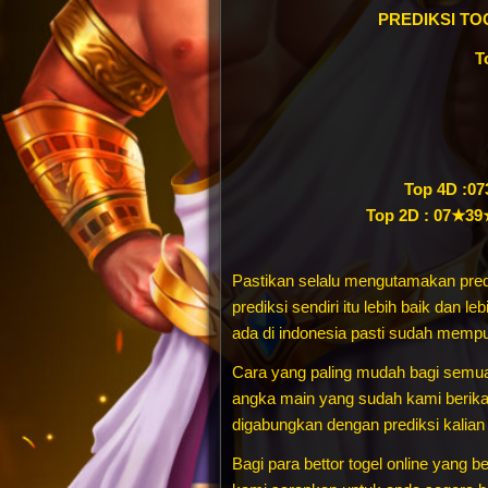
PREDIKSI TO
T
Top 4D :0
Top 2D : 07★
Pastikan selalu mengutamakan pred
prediksi sendiri itu lebih baik dan
ada di indonesia pasti sudah mempu
Cara yang paling mudah bagi semua
angka main yang sudah kami berik
digabungkan dengan prediksi kalian s
Bagi para bettor togel online yang