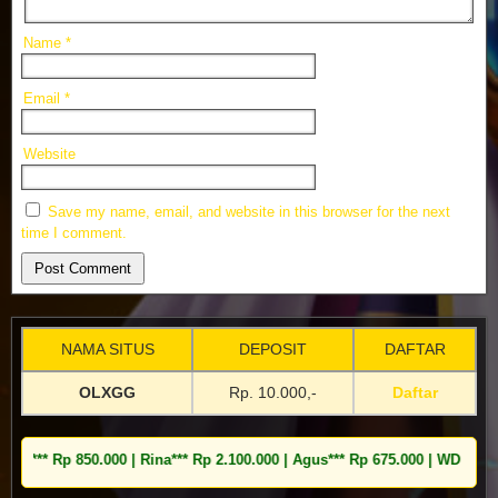
Name
*
Email
*
Website
Save my name, email, and website in this browser for the next
time I comment.
NAMA SITUS
DEPOSIT
DAFTAR
OLXGG
Rp. 10.000,-
Daftar
i*** Rp 850.000 | Rina*** Rp 2.100.000 | Agus*** Rp 675.000 | WD BER