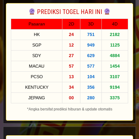
PREDIKSI TOGEL HARI INI
Pasaran
2D
3D
4D
HK
24
751
2182
SGP
12
949
1125
SDY
27
629
4884
MACAU
57
577
1454
PCSO
13
104
3107
KENTUCKY
34
356
9194
JEPANG
00
280
3375
*Angka bersifat prediksi hiburan & update otomatis