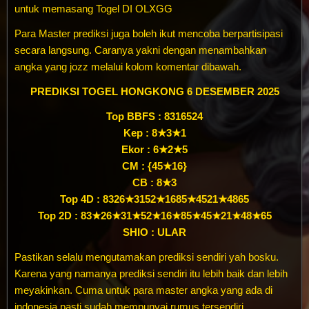
untuk memasang Togel DI OLXGG
Para Master prediksi juga boleh ikut mencoba berpartisipasi
secara langsung. Caranya yakni dengan menambahkan
angka yang jozz melalui kolom komentar dibawah.
PREDIKSI TOGEL HONGKONG 6 DESEMBER 2025
Top BBFS : 8316524
Kep : 8★3★1
Ekor : 6★2★5
CM : {45★16}
CB : 8★3
Top 4D : 8326★3152★1685★4521★4865
Top 2D : 83★26★31★52★16★85★45★21★48★65
SHIO : ULAR
Pastikan selalu mengutamakan prediksi sendiri yah bosku.
Karena yang namanya prediksi sendiri itu lebih baik dan lebih
meyakinkan. Cuma untuk para master angka yang ada di
indonesia pasti sudah mempunyai rumus tersendiri.