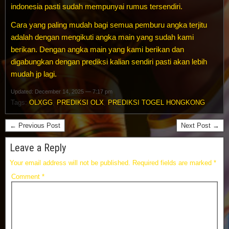
indonesia pasti sudah mempunyai rumus tersendiri.
Cara yang paling mudah bagi semua pemburu angka terjitu
adalah dengan mengikuti angka main yang sudah kami
berikan. Dengan angka main yang kami berikan dan
digabungkan dengan prediksi kalian sendiri pasti akan lebih
mudah jp lagi.
Updated: December 14, 2025 — 7:17 pm
Tags:
OLXGG
,
PREDIKSI OLX
,
PREDIKSI TOGEL HONGKONG
← Previous Post
Next Post →
Leave a Reply
Your email address will not be published.
Required fields are marked
*
Comment
*