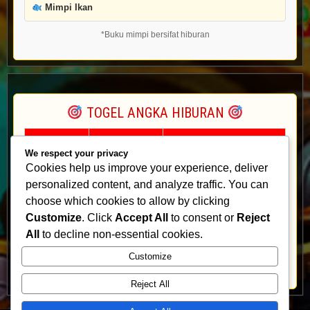
Mimpi Ikan
*Buku mimpi bersifat hiburan
TOGEL ANGKA HIBURAN
Jenis
Angka
Aksi
We respect your privacy
Cookies help us improve your experience, deliver
2D
--
Generate
personalized content, and analyze traffic. You can
choose which cookies to allow by clicking
3D
---
Generate
Customize
. Click
Accept All
to consent or
Reject
All
to decline non-essential cookies.
4D
----
Generate
Customize
*Angka bersifat hiburan & random
Reject All