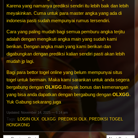
Karena yang namanya prediksi sendiri itu lebih baik dan lebih
meyakinkan. Cuma untuk para master angka yang ada di
indonesia pasti sudah mempunyai rumus tersendiri.
Cara yang paling mudah bagi semua pemburu angka terjitu
adalah dengan mengikuti angka main yang sudah kami
berikan. Dengan angka main yang kami berikan dan
digabungkan dengan prediksi kalian sendiri pasti akan lebih
mudah jp lagi.
Bagi para bettor togel online yang belum mempunyai situs
togel untuk bermain. Maka kami sarankan untuk anda segera
bergabung dengan
OLXGG
.Banyak bonus dan kemenangan
yang bisa anda dapatkan dengan bergabung dengan
OLXGG
.
Yuk Gabung sekarang juga
Updated: November 14, 2025 — 6:14 am
Tags:
LOGIN OLX
,
OLXGG
,
PREDIKSI OLX
,
PREDIKSI TOGEL
HONGKONG