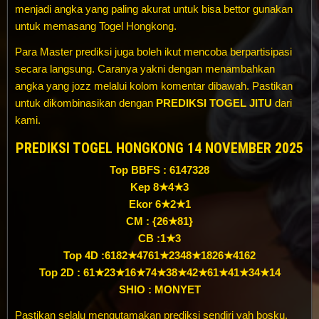
menjadi angka yang paling akurat untuk bisa bettor gunakan
untuk memasang Togel Hongkong.
Para Master prediksi juga boleh ikut mencoba berpartisipasi
secara langsung. Caranya yakni dengan menambahkan
angka yang jozz melalui kolom komentar dibawah. Pastikan
untuk dikombinasikan dengan
PREDIKSI TOGEL JITU
dari
kami.
PREDIKSI TOGEL HONGKONG 14 NOVEMBER 2025
Top BBFS : 6147328
Kep 8★4★3
Ekor 6★2★1
CM : {26★81}
CB :1★3
Top 4D :6182★4761★2348★1826★4162
Top 2D : 61★23★16★74★38★42★61★41★34★14
SHIO : MONYET
Pastikan selalu mengutamakan prediksi sendiri yah bosku.