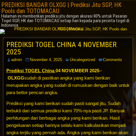
PREDIKSI BANDAR OLXGG | Prediksi Jitu SGP, HK
Pools dan TOTOMACAU
Halaman ini memberikan prediksi jitu dengan akurasi 80% untuk Pasaran
Togel SGP, HK dan TOTOMACAU setiap hari kepada para pecinta togel di
Indonesia.
PREDIKSI TOGEL CHINA 4 NOVEMBER
2025
admin
November 4, 2025
Uncategorized
Comments
Prediksi TOGEL China
04
NOVEMBER
2025
–
OLXGG
sudah di pastikan angka yang kami berikan
merupakan angka yang sudah di rumuskan dengan baik untuk
para bettor pencari angka.
Prediksi yang kami berikan sudah pasti sangat jitu, Sudah
terbukti dari semua prediksi kami 70%-nya pasti JP. Banyak
perhitungan dari berbagai angka yang kami berikan. Hasil
pengeluaran setiap harinya selalu kami kalkulasikan menjadi
angka terjitu yang pernah ada. Angka yang kami berikan akan