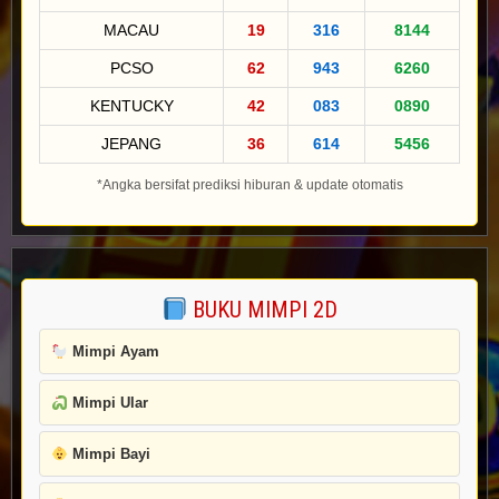
MACAU
19
316
8144
PCSO
62
943
6260
KENTUCKY
42
083
0890
JEPANG
36
614
5456
*Angka bersifat prediksi hiburan & update otomatis
BUKU MIMPI 2D
Mimpi Ayam
Mimpi Ular
Mimpi Bayi