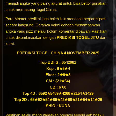
menjadi angka yang paling akurat untuk bisa bettor gunakan
untuk memasang Togel China.
Para Master prediksi juga boleh ikut mencoba berpartisipasi
secara langsung. Caranya yakni dengan menambahkan
angka yang jozz melalui kolom komentar dibawah. Pastikan
untuk dikombinasikan dengan
PREDIKSI TOGEL JITU
dari
kami.
PREDIKSI TOGEL CHINA 4 NOVEMBER 2025
Top BBFS : 6542981
Kep : 6★5★4
Ekor : 2★9★8
CM : {21★54}
CB : 6★8
Top 4D : 6592★5489★4268★2154★1429
Top 2D : 65★92★54★89★42★68★21★54★14★29
SHIO : KUDA
Pastikan selalu mengutamakan prediksi sendiri yah bosku.