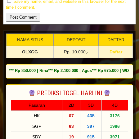
Save my name, email, and website in this browser for the next
time I comment.
NAMA SITUS
DEPOSIT
DAFTAR
OLXGG
Rp. 10.000,-
Daftar
*** Rp 850.000 | Rina*** Rp 2.100.000 | Agus*** Rp 675.000 | WD BER
PREDIKSI TOGEL HARI INI
Pasaran
2D
3D
4D
HK
07
435
3176
SGP
63
397
1986
SDY
19
915
3971