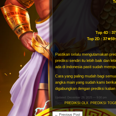
T
Top 4D : 
Top 2D : 37★
Pastikan selalu mengutamakan pred
prediksi sendiri itu lebih baik dan
ada di indonesia pasti sudah mempu
Cara yang paling mudah bagi semua
angka main yang sudah kami berik
digabungkan dengan prediksi kalian s
Updated: December 29, 2025 — 9:00 pm
Tags:
PREDIKSI OLX
,
PREDIKSI TOG
← Previous Post