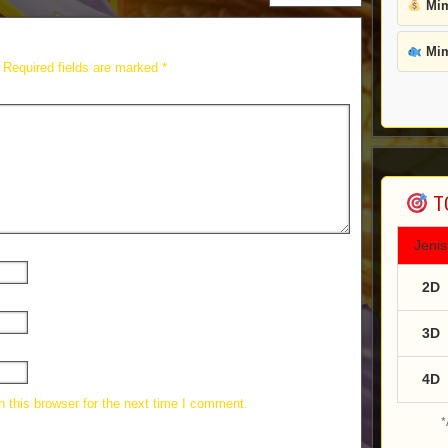
Mim
Mim
Required fields are marked
*
T
Jenis
2D
3D
4D
 this browser for the next time I comment.
*