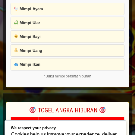
Mimpi Ayam
Mimpi Ular
Mimpi Bayi
Mimpi Uang
Mimpi Ikan
*Buku mimpi bersifat hiburan
TOGEL ANGKA HIBURAN
Jenis
Angka
Aksi
We respect your privacy
Cookies help us improve your experience, deliver