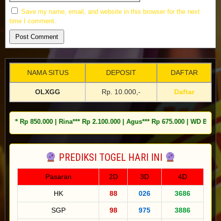
Save my name, email, and website in this browser for the next
time I comment.
NAMA SITUS
DEPOSIT
DAFTAR
OLXGG
Rp. 10.000,-
Daftar
** Rp 850.000 | Rina*** Rp 2.100.000 | Agus*** Rp 675.000 | WD BERJ
PREDIKSI TOGEL HARI INI
Pasaran
2D
3D
4D
HK
88
026
3686
SGP
98
975
3886