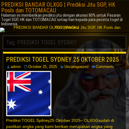
PREDIKSI BANDAR OLXGG | Prediksi Jitu SGP, HK
Pools dan TOTOMACAU
Halaman ini memberikan prediksi jitu dengan akurasi 80% untuk Pasaran
Togel SGP, HK dan TOTOMACAU setiap hari kepada para pecinta togel di
Indonesia.
Tag:
PREDIKSI TOGEL SYDNEY
PREDIKSI TOGEL SYDNEY 25 OKTOBER 2025
admin
October 25, 2025
Uncategorized
Comments
Prediksi TOGEL Sydney25 Oktober 2025– OLXGGsudah di
pastikan angka yang kami berikan merupakan angka yang