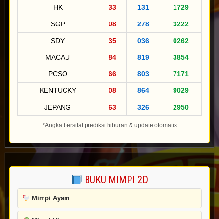
HK
33
131
1729
SGP
08
278
3222
SDY
35
036
0262
MACAU
84
819
3854
PCSO
66
803
7171
KENTUCKY
08
864
9029
JEPANG
63
326
2950
*Angka bersifat prediksi hiburan & update otomatis
BUKU MIMPI 2D
Mimpi Ayam