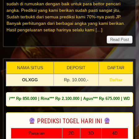
sudah di rumuskan dengan baik untuk para bettor pencari
angka. Prediksi yang kami berikan sudah pasti sangat jitu,
Sudah terbukti dari semua prediksi kami 70%-nya pasti JP.
Banyak perhitungan dari berbagai angka yang kami berikan.
Hasil pengeluaran setiap harinya selalu kami […]
Read Post
NAMA SITUS
DEPOSIT
DAFTAR
OLXGG
Rp. 10.000,-
Daftar
di*** Rp 850.000 | Rina*** Rp 2.100.000 | Agus*** Rp 675.000 | WD BE
PREDIKSI TOGEL HARI INI
Pasaran
2D
3D
4D