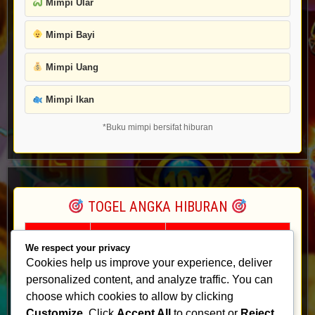
Mimpi Ular
Mimpi Bayi
Mimpi Uang
Mimpi Ikan
*Buku mimpi bersifat hiburan
TOGEL ANGKA HIBURAN
Jenis
Angka
Aksi
We respect your privacy
Cookies help us improve your experience, deliver
2D
--
Generate
personalized content, and analyze traffic. You can
choose which cookies to allow by clicking
3D
---
Generate
Customize
. Click
Accept All
to consent or
Reject